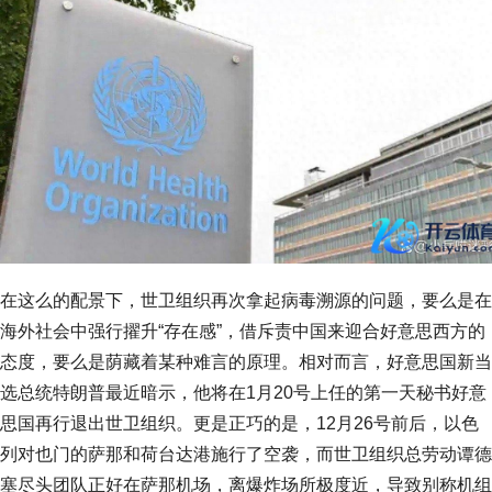
在这么的配景下，世卫组织再次拿起病毒溯源的问题，要么是在
海外社会中强行擢升“存在感”，借斥责中国来迎合好意思西方的
态度，要么是荫藏着某种难言的原理。相对而言，好意思国新当
选总统特朗普最近暗示，他将在1月20号上任的第一天秘书好意
思国再行退出世卫组织。更是正巧的是，12月26号前后，以色
列对也门的萨那和荷台达港施行了空袭，而世卫组织总劳动谭德
塞尽头团队正好在萨那机场，离爆炸场所极度近，导致别称机组