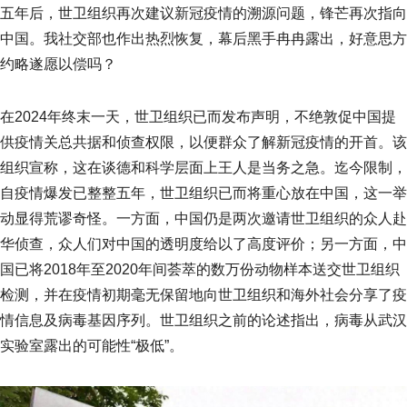
五年后，世卫组织再次建议新冠疫情的溯源问题，锋芒再次指向
中国。我社交部也作出热烈恢复，幕后黑手冉冉露出，好意思方
约略遂愿以偿吗？
在2024年终末一天，世卫组织已而发布声明，不绝敦促中国提
供疫情关总共据和侦查权限，以便群众了解新冠疫情的开首。该
组织宣称，这在谈德和科学层面上王人是当务之急。迄今限制，
自疫情爆发已整整五年，世卫组织已而将重心放在中国，这一举
动显得荒谬奇怪。一方面，中国仍是两次邀请世卫组织的众人赴
华侦查，众人们对中国的透明度给以了高度评价；另一方面，中
国已将2018年至2020年间荟萃的数万份动物样本送交世卫组织
检测，并在疫情初期毫无保留地向世卫组织和海外社会分享了疫
情信息及病毒基因序列。世卫组织之前的论述指出，病毒从武汉
实验室露出的可能性“极低”。