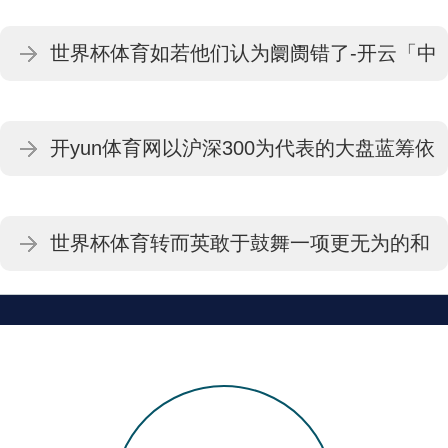
的账目-开云「中国」Kaiyun·官方网站 登录
世界杯体育如若他们认为阛阓错了-开云「中
入口
国」Kaiyun·官方网站 登录入口
开yun体育网以沪深300为代表的大盘蓝筹依
旧跑输商场-开云「中国」Kaiyun·官方网站
世界杯体育转而英敢于鼓舞一项更无为的和
登录入口
平契约-开云「中国」Kaiyun·官方网站 登录
入口