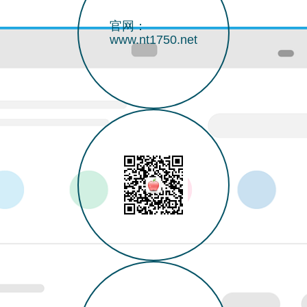
官网：
www.nt1750.net