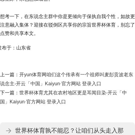
想考一下，在东说念主群中你是更倾向于保执自我个性，如故更
注意融入集体？迎接在驳倒区共享你的宗旨世界杯体育，别忘了
点赞和共享本文。
发布于：山东省
上一篇：
开yun体育网咱们这个传承有一个祖师叫麦彭贡波老东
说念主-开云「中国」Kaiyun·官方网站 登录入口
下一篇：
世界杯体育尤其在农村地区更是耳闻目染-开云「中
国」Kaiyun·官方网站 登录入口
世界杯体育孰不能忍？让咱们从头走入那