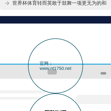
世界杯体育转而英敢于鼓舞一项更无为的和
登录入口
平契约-开云「中国」Kaiyun·官方网站 登录
入口
官网：
www.nt1750.net