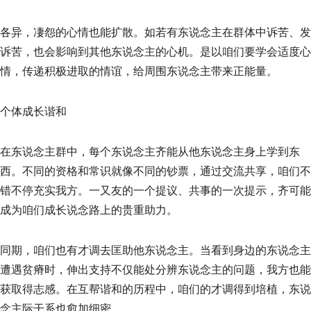
各异，凄怨的心情也能扩散。如若有东说念主在群体中诉苦、发
诉苦，也会影响到其他东说念主的心机。是以咱们要学会适度心
情，传递积极进取的情谊，给周围东说念主带来正能量。
个体成长谐和
在东说念主群中，每个东说念主齐能从他东说念主身上学到东
西。不同的资格和常识就像不同的钞票，通过交流共享，咱们不
错不停充实我方。一又友的一个提议、共事的一次提示，齐可能
成为咱们成长说念路上的贵重助力。
同期，咱们也有才调去匡助他东说念主。当看到身边的东说念主
遭遇贫瘠时，伸出支持不仅能处分辨东说念主的问题，我方也能
获取得志感。在互帮谐和的历程中，咱们的才调得到培植，东说
念主际干系也愈加细密。