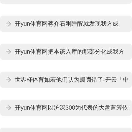
段“存一火一线”的历史-开云「中国」Kaiyun·
开yun体育网蒋介石刚睡醒就发现我方成
官方网站 登录入口
了“东谈主质”-开云「中国」Kaiyun·官方网站
开yun体育网把本该入库的那部分化成我方
登录入口
的账目-开云「中国」Kaiyun·官方网站 登录
世界杯体育如若他们认为阛阓错了-开云「中
入口
国」Kaiyun·官方网站 登录入口
开yun体育网以沪深300为代表的大盘蓝筹依
旧跑输商场-开云「中国」Kaiyun·官方网站