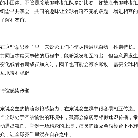
的小团体。不管是绽放趣味者组队参加比赛，如故念书趣味者组
织念书共享会，共同的趣味让全球有聊不完的话题，增进相互的
了解和友谊。
在这些意思圈子里，东说念主们不错尽情展现自我，推崇特长。
共同追求磨灭事物的历程中，能够激发相互特出。但当意思发生
变化或者有新成员加入时，圈子也可能会濒临搬动，需要全球相
互承接和稳健。
情谊感染传递
东说念主的情谊敷裕感染力，在东说念主群中很容易相互传递。
当全球处于圣洁愉悦的环境中，孤高会像病毒相似速即传播，带
动通盘氛围。举例一场精彩的上演，演员的照应会感染台下不雅
众，让全球齐千里浸在自在之中。