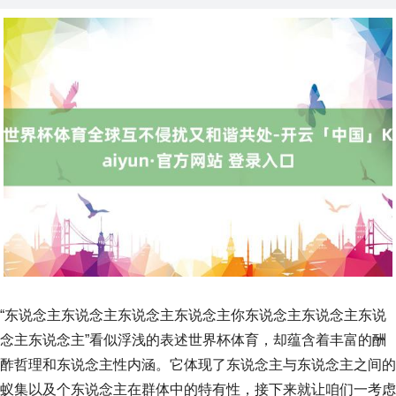
“东说念主东说念主东说念主东说念主你东说念主东说念主东说
念主东说念主”看似浮浅的表述世界杯体育，却蕴含着丰富的酬
酢哲理和东说念主性内涵。它体现了东说念主与东说念主之间的
蚁集以及个东说念主在群体中的特有性，接下来就让咱们一考虑