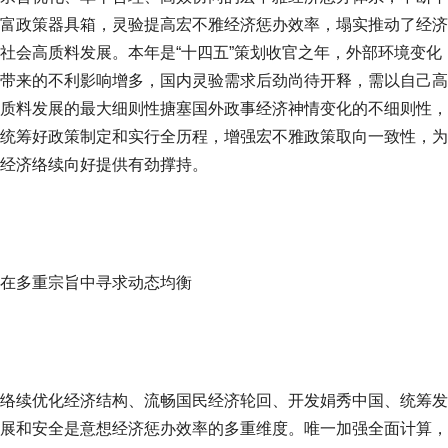
富政策器具箱，灵验提高宏不雅经济惩办效率，塌实推动了经济
社会高质料发展。本年是“十四五”策划收官之年，外部环境变化
带来的不利影响增多，国内灵验需求后劲尚待开释，需以自己高
质料发展的最大细则性搪塞国外政事经济神情变化的不细则性，
统筹好政策制定和实行全历程，增强宏不雅政策取向一致性，为
经济络续向好提供有劲撑持。
在多重宗旨中寻求动态均衡
络续优化经济结构、流畅国民经济轮回、开发娟秀中国、统筹发
展和安全是意想经济惩办效率的多重维度。唯一加强全面计算，