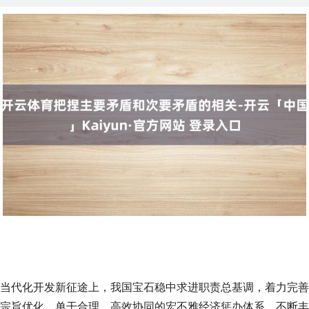
当代化开发新征途上，我国宝石稳中求进职责总基调，着力完善
宗旨优化、单干合理、高效协同的宏不雅经济惩办体系，不断丰