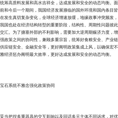
统筹高质料发展和高水吉祥全，达成发展和安全的动态均衡。面
前和今后一个期间，我国经济发展濒临的国外环境和国内条目皆
在发生真切复杂变化，全球经济增速放缓，地缘政事冲突频发，
我国也处在经济结构转型的重要阶段，结构性、周期性问题彼此
交汇。为了搪塞外部的不利影响，需要加大逆周期赈济力度，增
强政策之间的协同性，兼顾多重宗旨，统筹好食粮安全、产业链
供应链安全、金融安全等，更好阐明政策集成上风，以确保宏不
雅经济惩办阐明最大效率，更好达成发展和安全的动态均衡。
宝石系统不雅念强化政策协同
妥当把捏多重器具的交互影响以及回话多元主体不同诉求，对优