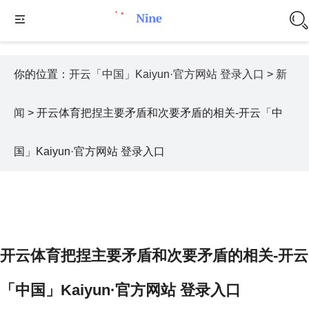
你的位置：
开云「中国」Kaiyun·官方网站 登录入口
>
新
闻
> 开云体育把捏主要矛盾和次要矛盾的相关-开云「中
国」Kaiyun·官方网站 登录入口
开云体育把捏主要矛盾和次要矛盾的相关-开云
「中国」Kaiyun·官方网站 登录入口