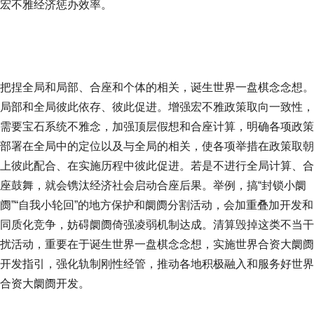
宏不雅经济惩办效率。
把捏全局和局部、合座和个体的相关，诞生世界一盘棋念念想。
局部和全局彼此依存、彼此促进。增强宏不雅政策取向一致性，
需要宝石系统不雅念，加强顶层假想和合座计算，明确各项政策
部署在全局中的定位以及与全局的相关，使各项举措在政策取朝
上彼此配合、在实施历程中彼此促进。若是不进行全局计算、合
座鼓舞，就会镌汰经济社会启动合座后果。举例，搞“封锁小阛
阓”“自我小轮回”的地方保护和阛阓分割活动，会加重叠加开发和
同质化竞争，妨碍阛阓倚强凌弱机制达成。清算毁掉这类不当干
扰活动，重要在于诞生世界一盘棋念念想，实施世界合资大阛阓
开发指引，强化轨制刚性经管，推动各地积极融入和服务好世界
合资大阛阓开发。