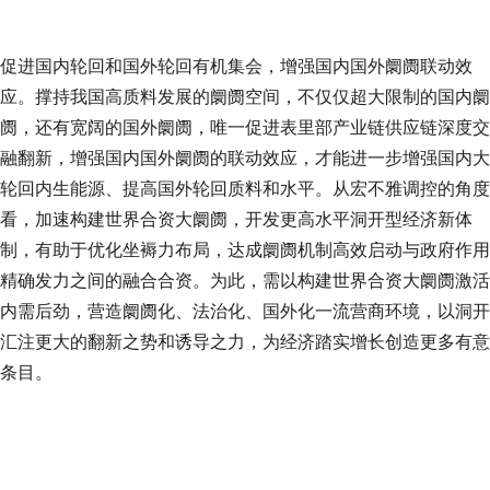
促进国内轮回和国外轮回有机集会，增强国内国外阛阓联动效
应。撑持我国高质料发展的阛阓空间，不仅仅超大限制的国内阛
阓，还有宽阔的国外阛阓，唯一促进表里部产业链供应链深度交
融翻新，增强国内国外阛阓的联动效应，才能进一步增强国内大
轮回内生能源、提高国外轮回质料和水平。从宏不雅调控的角度
看，加速构建世界合资大阛阓，开发更高水平洞开型经济新体
制，有助于优化坐褥力布局，达成阛阓机制高效启动与政府作用
精确发力之间的融合合资。为此，需以构建世界合资大阛阓激活
内需后劲，营造阛阓化、法治化、国外化一流营商环境，以洞开
汇注更大的翻新之势和诱导之力，为经济踏实增长创造更多有意
条目。