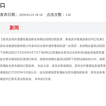
口
发布日期：
点击次数：
2026-05-21 18:16
118
新闻
【喜兆业境外债重组规划获东加勒比高档法院批准，香港及开曼规划条目均已结束】
喜兆业集团控股有限公司发布议论境外债务重组的进一步贵府，东加勒比最高法院部
下高档法院已于2025年4月7日下昼3时正(英属处女群岛日历实时辰)就批准瑞景英属
处女群岛规划的呈请进行聆讯。把柄东加勒比最高法院部下高档法颁布的大叫，瑞景
英属处女群岛规划已获批准。 在此之前，喜兆业香港规划、喜兆业开曼规划及瑞景香
港规划已于2025年3月获认许，这次跟着瑞景英属处女群岛规划获批准，喜兆业各项
规划均已获关系法院批准。 本年的2月底