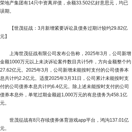
荣地产集团有14只中资离岸债，余额33.502亿好意思元，均已
误期。
【世茂征战：3月新增紧要诉讼及债务过期计较约29.82亿
元】
上海世茂征战有限公司发布公告称，2025年3月，公司新增
金额1000万元以上未决诉讼案件数目共计5件，方向金额整个约
27.62亿元。2025年3月，公司新增未能按时支付的公司债券本
息共计约2.2亿元。适度2025年3月31日，公司累计未能按时支
付的公司债券本息共计约6.4亿元。除上述未能按时支付的公司
债券本息外，单笔过期金额超1,000万元的有息债务为458.1亿
元。
世茂征战有8只存续债券体育游戏app平台，鸿沟137.01亿
元。