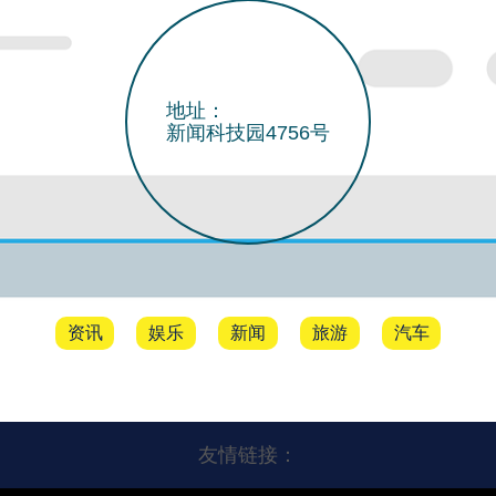
地址：
新闻科技园4756号
资讯
娱乐
新闻
旅游
汽车
友情链接：