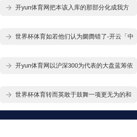
开yun体育网把本该入库的那部分化成我方
登录入口
的账目-开云「中国」Kaiyun·官方网站 登录
世界杯体育如若他们认为阛阓错了-开云「中
入口
国」Kaiyun·官方网站 登录入口
开yun体育网以沪深300为代表的大盘蓝筹依
旧跑输商场-开云「中国」Kaiyun·官方网站
世界杯体育转而英敢于鼓舞一项更无为的和
登录入口
平契约-开云「中国」Kaiyun·官方网站 登录
入口