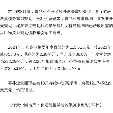
本年的2月底，喜兆业召开了境外债务重组会议，参谋并表
决其债务重组规划。把柄会议恶果，喜兆业香港规划、喜兆业开
曼规划、瑞景香港规划和瑞景英属处女群岛规划均已获取所需的
大巨额关系规划债权东说念主批准。
2024年，喜兆业集团年度收益约为115.61亿元，较2023年
减少55.8%；毛利约为2.38亿元，同比减少86.0%；年度亏欠约
为292.29亿元，较2023年加多48.4%；公司领有东说念主应占
亏欠285.31亿元，上年同期为亏欠199.17亿元。
喜兆业集团现在有18只存续中资离岸债，余额121.745亿好
意思元，均已误期。
【绿景中国地产：香港清盘呈请聆讯宽限至5月14日】