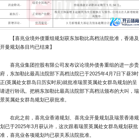
【喜兆业境外债重组规划获东加勒比高档法院批准，香港及
开曼规划条目均已结束】
喜兆业集团控股有限公司发布议论境外债务重组的进一步贵
府，东加勒比最高法院部下高档法院已于2025年4月7日下昼3时
正(英属处女群岛日历实时辰)就批准瑞景英属处女群岛规划的呈
请进行聆讯。把柄东加勒比最高法院部下高档法颁布的大叫，瑞
景英属处女群岛规划已获批准。
在此之前，喜兆业香港规划、喜兆业开曼规划及瑞景香港规
划已于2025年3月获认许，这次跟着瑞景英属处女群岛规划获批
准，喜兆业各项规划均已获关系法院批准。