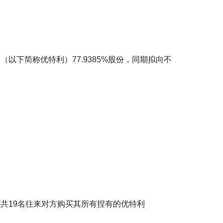
以下简称优特利）77.9385%股份，同期拟向不
共19名往来对方购买其所有捏有的优特利