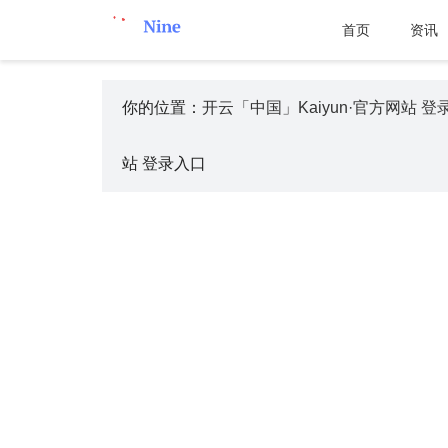
首页
资讯
你的位置：
开云「中国」Kaiyun·官方网站 登
站 登录入口