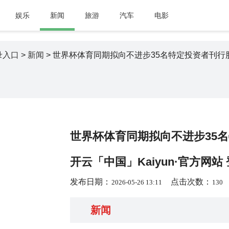
娱乐
新闻
旅游
汽车
电影
录入口
>
新闻
> 世界杯体育同期拟向不进步35名特定投资者刊行股
世界杯体育同期拟向不进步35
开云「中国」Kaiyun·官方网站
发布日期：
点击次数：
2026-05-26 13:11
130
新闻