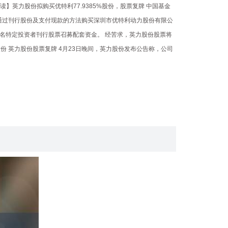
】英力股份拟购买优特利77.9385%股份，股票复牌 中国基金
拟通过刊行股份及支付现款的方法购买深圳市优特利动力股份有限公
35名特定投资者刊行股票召募配套资金。 经苦求，英力股份股票将
5%股份 英力股份股票复牌 4月23日晚间，英力股份发布公告称，公司