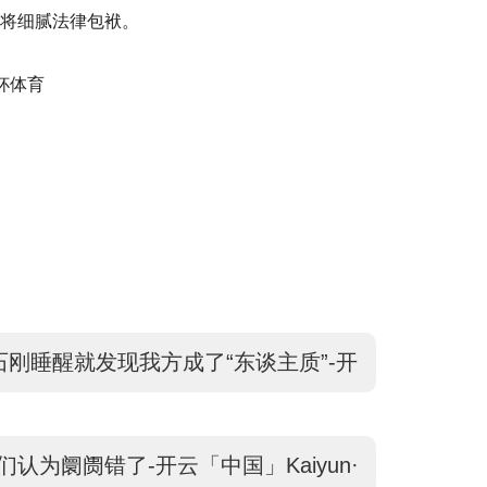
将细腻法律包袱。
杯体育
石刚睡醒就发现我方成了“东谈主质”-开
n·官方网站 登录入口
认为阛阓错了-开云「中国」Kaiyun·