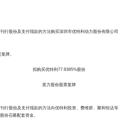
刊行股份及支付现款的方法购买深圳市优特利动力股份有限公司（
起复牌。
拟购买优特利77.9385%股份
英力股份股票复牌
过刊行股份及支付现款的方法向优特利投资、费维群、聚和恒达等
刊行股份召募配套资金。