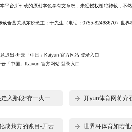
本平台所刊载的原创本色享有文章权，未经授权谢绝转载，不然
转载合营关系东说念主：于先生（电话：0755-82468670）世界
退出-开云「中国」Kaiyun·官方网站 登录入口
云「中国」Kaiyun·官方网站 登录入口
走入那段“存一火一
开yun体育网蒋介
·官方网站 登录入口
云「中国」Kaiyu
化成我方的账目-开云
世界杯体育如若他们