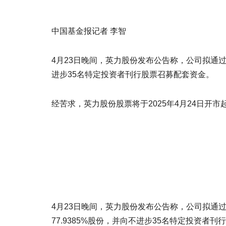
中国基金报记者 李智
4月23日晚间，英力股份发布公告称，公司拟通过
进步35名特定投资者刊行股票召募配套资金。
经苦求，英力股份股票将于2025年4月24日开市
4月23日晚间，英力股份发布公告称，公司拟通
77.9385%股份，并向不进步35名特定投资者