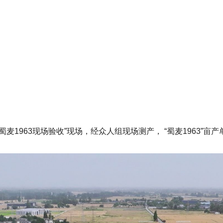
1963现场验收”现场，经众人组现场测产， “蜀麦1963”亩产