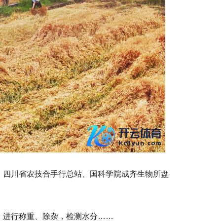
、四川省农技合手行总站、国科学院成齐生物所盘
，进行称重、除杂，检测水分……