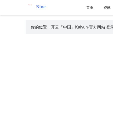
首页
资讯
你的位置：
开云「中国」Kaiyun·官方网站 登