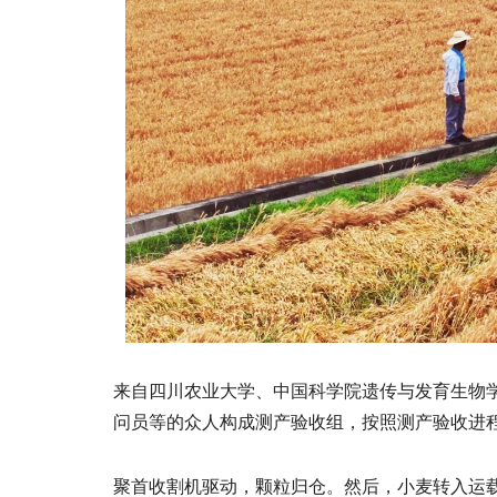
来自四川农业大学、中国科学院遗传与发育生物
问员等的众人构成测产验收组，按照测产验收进程，
聚首收割机驱动，颗粒归仓。然后，小麦转入运