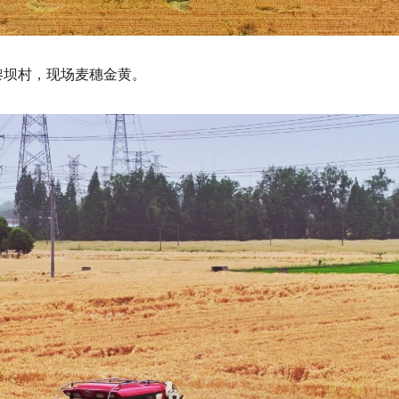
镇黎坝村，现场麦穗金黄。