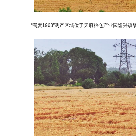
“蜀麦1963”测产区域位于天府粮仓产业园隆兴