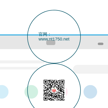
官网：
www.nt1750.net