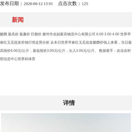
发布日期：
点击次数：
2026-06-12 13:01
125
新闻
阛阓 最高价 最廉价 巨额价 滕州市农副家具物流中心有限公司 6.00 3.00 4.00 世界早
春红玉瓜批发价钱行情走势分析 从本日世界早春红玉瓜批发阛阓价钱上来看，当日最
高报价6.00元/公斤，最低报价3.00元/公斤，出入3.00元/公斤。 数据着手：农业农村
部信息中心世界杯体育
详情