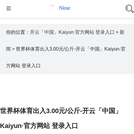
你的位置：
开云「中国」Kaiyun·官方网站 登录入口
>
新
闻
> 世界杯体育出入3.00元/公斤-开云「中国」Kaiyun·官
方网站 登录入口
世界杯体育出入3.00元/公斤-开云「中国」
Kaiyun·官方网站 登录入口