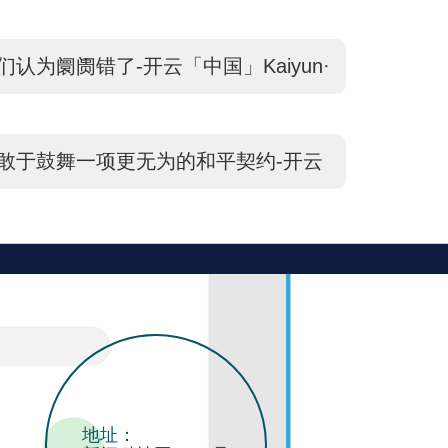
n·官方网站 登录入口
认为阛阓错了-开云「中国」Kaiyun·
口
敢于鼓舞一项更无为的和平契约-开云
·官方网站 登录入口
地址：