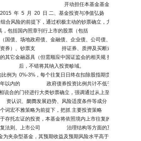
开日 开动担任本基金基金
 日 二、基金投资与净值弘扬
资组合风险的前提下，通过积极主动的钞票确立，力
包括国内照章刊行上市的股票（包括
债、场地政府债、金融债、企业债、公司债、
期融资券）、钞票支 持证券、质押及买断式
其它金融器具（但需顺应中国证监会的相关规 投
稳当门径 后，不错将其纳入投资畛域。
例为 0%-3%，每个往复日日终在扣除股指期货
在一年以内的 政府债券投资比例共计不低于
门径进行大类钞票确立，强调通过从上至
认识、阛阓发展趋势、风险适度条件等成分，
词宏不雅策略为前提下，把抓 主要投资策略
托左证的投资，本基金将依照境内上市往复的
在往复法则、上市公司 治理结构等方面的互
金为夹杂型基金，其预期收益及预期风险水平高于