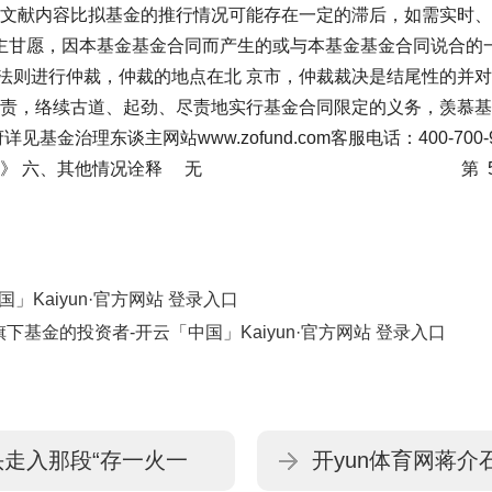
本文献内容比拟基金的推行情况可能存在一定的滞后，如需实时、
甘愿，因本基金基金合同而产生的或与本基金基金合同说合的一
法则进行仲裁，仲裁的地点在北 京市，仲裁裁决是结尾性的并
职责，络续古道、起劲、尽责地实行基金合同限定的义务，羡慕基
金治理东谈主网站www.zofund.com客服电话：400-70
招募诠释书》 六、其他情况诠释 无 第 5页 
」Kaiyun·官方网站 登录入口
基金的投资者-开云「中国」Kaiyun·官方网站 登录入口
走入那段“存一火一
开yun体育网蒋介