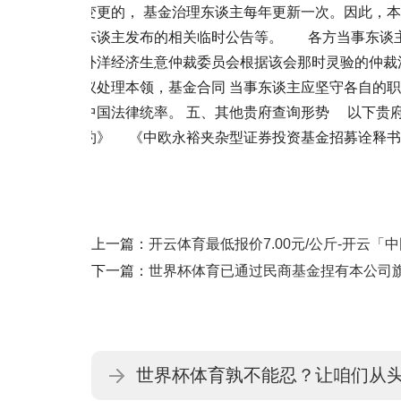
变更的， 基金治理东谈主每年更新一次。因此，
东谈主发布的相关临时公告等。 各方当事东谈主
外洋经济生意仲裁委员会根据该会那时灵验的仲裁
议处理本领，基金合同 当事东谈主应坚守各自的
中国法律统率。 五、其他贵府查询形势 以下贵府详见基
约》 《中欧永裕夹杂型证券投资基金
上一篇：
开云体育最低报价7.00元/公斤-开云「中国
下一篇：
世界杯体育已通过民商基金捏有本公司旗下
世界杯体育孰不能忍？让咱们从头