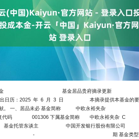
投资基金 基金居品贵府
历：2025 年 6 月 3 日 本摘录提供本基金
销售文献。 一、居品未必 基金简称 中欧永裕夹杂 
码 001306 下属基金简称 中欧永裕夹杂 C
公司 基金托管东谈主 中国开发银行股
 年 6 月 4 日 - 期 基