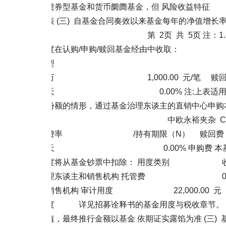
债券型基金和货币阛阓基金，但 风险收益特征 
表 (三) 自基金合同奏效以来基金每年的净值增
第 2页 共 5页 注：1.基金合同奏效
度在认购/申购/赎回基金经由中
型 收费形势/费率 
万 1,000.00 元/笔
天 0.00% 注:上表适用于投资者（通
份额的情形，通过基金治理东谈主的直销中心申购本
中欧永裕夹杂 C 
费率 /持有期限（N） 
天 0.00% 申购费 本基金 C
度将从基金钞票中扣除： 用度
理东谈主和销售机构 托管费 
销售机构 审计用度 22,000.0
度 详见招募诠释书的基金用度与税收章节
值，最终推行金额以基金 依期证实露馅为准 (三