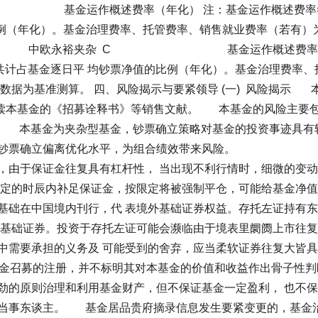
（年化） 注：基金运作概述费率=固定治理费
比例（年化）。基金治理费率、托管费率、销售就业费率（若有）
欧永裕夹杂 C 基金运作概述费率（年化） 注
度共计占基金逐日平 均钞票净值的比例（年化）。基金治理费率
数据为基准测算。 四、风险揭示与要紧领导 (一) 风险揭示
读本基金的《招募诠释书》等销售文献。 本基金的风险主要包
 本基金为夹杂型基金，钞票确立策略对基金的投资事迹具有较
，导致钞票确立偏离优化水平，为组合绩效带来风险。
，由于保证金往复具有杠杆性， 当出现不利行情时，细微的变
限定的时辰内补足保证金，按限定将被强制平仓，可能给基金净
基础在中国境内刊行，代 表境外基础证券权益。存托左证持有
外基础证券。投资于存托左证可能会濒临由于境表里阛阓上市往复
中需要承担的义务及 可能受到的舍弃，应当柔软证券往复大皆
本基金召募的注册，并不标明其对本基金的价值和收益作出骨子
劲的原则治理和利用基金财产，但不保证基金一定盈利， 也不
当事东谈主。 基金居品贵府摘录信息发生要紧变更的，基金