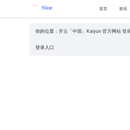
首页
资讯
你的位置：
开云「中国」Kaiyun·官方网站 登
登录入口