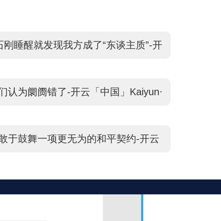
石刚睡醒就发现我方成了“东谈主质”-开
n·官方网站 登录入口
认为阛阓错了-开云「中国」Kaiyun·
口
敢于鼓舞一项更无为的和平契约-开云
·官方网站 登录入口