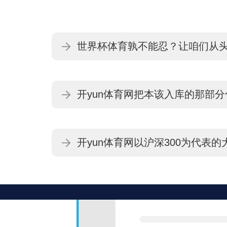
世界杯体育孰不能忍？让咱们从头
线”的历史-开云「中国」Kaiyun
开yun体育网把本该入库的那部分
「中国」Kaiyun·官方网站 登录
开yun体育网以沪深300为代表
开云「中国」Kaiyun·官方网站 