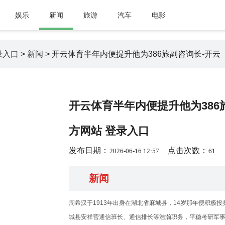
娱乐
新闻
旅游
汽车
电影
录入口
>
新闻
> 开云体育半年内便提升他为386旅副咨询长-开云「
开云体育半年内便提升他为386旅
方网站 登录入口
发布日期：
点击次数：
2026-06-16 12:57
61
新闻
周希汉于1913年出身在湖北省麻城县，14岁那年便积极
城县安祥营通信班长、通信排长等浩瀚职务，平稳考研军事手