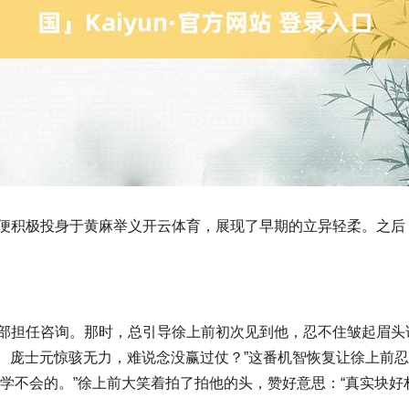
那年便积极投身于黄麻举义开云体育，展现了早期的立异轻柔。之
军总部担任咨询。那时，总引导徐上前初次见到他，忍不住皱起眉头
、庞士元惊骇无力，难说念没赢过仗？”这番机智恢复让徐上前忍
学不会的。”徐上前大笑着拍了拍他的头，赞好意思：“真实块好