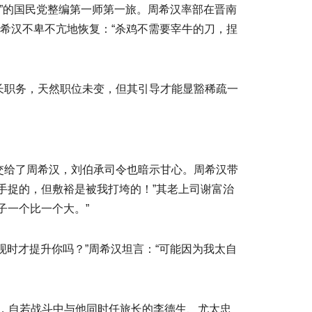
旅”的国民党整编第一师第一旅。周希汉率部在晋南
希汉不卑不亢地恢复：“杀鸡不需要宰牛的刀，捏
长职务，天然职位未变，但其引导才能显豁稀疏一
交给了周希汉，刘伯承司令也暗示甘心。周希汉带
手捉的，但敷裕是被我打垮的！”其老上司谢富治
子一个比一个大。”
现时才提升你吗？”周希汉坦言：“可能因为我太自
是，自若战斗中与他同时任旅长的李德生、尤太忠