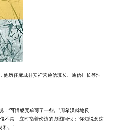
后，他历任麻城县安祥营通信班长、通信排长等浩
说：“可惜躯壳单薄了一些。”周希汉就地反
俊不禁，立时指着傍边的舆图问他：“你知说念这
材料。”