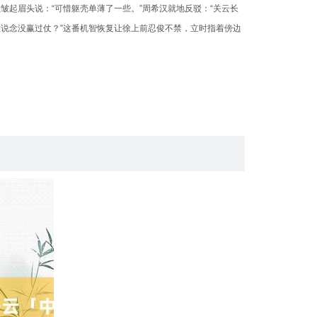
皱起眉头说：“可惜躯壳单薄了一些。”周希汉就地反驳：“关云长
说念没赢过仗？”这番机智恢复让徐上前忍俊不禁，立时指着傍边