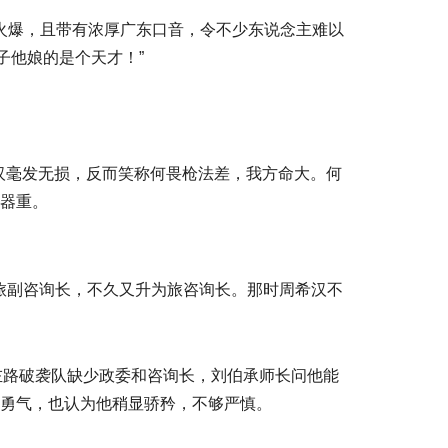
火爆，且带有浓厚广东口音，令不少东说念主难以
子他娘的是个天才！”
汉毫发无损，反而笑称何畏枪法差，我方命大。何
是器重。
6旅副咨询长，不久又升为旅咨询长。那时周希汉不
左路破袭队缺少政委和咨询长，刘伯承师长问他能
的勇气，也认为他稍显骄矜，不够严慎。