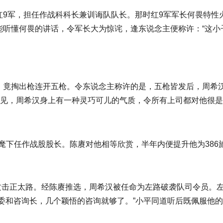
红9军，担任作战科科长兼训诲队队长。那时红9军军长何畏特性
听懂何畏的讲话，令军长大为惊诧，逢东说念主便称许：“这小
，竟掏出枪连开五枪。令东说念主称许的是，五枪皆发后，周希
可见，周希汉身上有一种灵巧可儿的气质，令所有上司都对他很
将军麾下任作战股股长。陈赓对他相等欣赏，半年内便提升他为38
路攻击正太路。经陈赓推选，周希汉被任命为左路破袭队司令员。
委和咨询长，几个颖悟的咨询就够了。”小平同道听后既佩服他