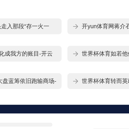
走入那段“存一火一
开yun体育网蒋介
·官方网站 登录入口
云「中国」Kaiyu
化成我方的账目-开云
世界杯体育如若他们
入口
官方网站 登录入
的大盘蓝筹依旧跑输商场-
世界杯体育转而英
登录入口
「中国」Kaiyun