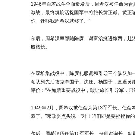
1946年自若战斗全面爆发后，周希汉被任命为
激战，最终凯旋活捉国军中将旅长黄正诚。黄正诚
你，迁移我周希汉就够了。”
尔后，周希汉率部随陈赓、谢富治挺进豫西，赴
般旅长。
在双堆集战役中，陈赓礼服调和引导三个纵队加
领队列先后攻克李围子、沈庄、杨围子，直逼黄维
评价：“在如斯重要战役中，敢让旅长引导军，只
1949年2月，周希汉被任命为第13军军长。任
豪了。”邓政委点头说：“对！咱们即是要挫挫你
尔后，周希汉历任第10军军长、舟师咨询长、副