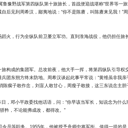
晋冀鲁豫野战军第四纵队第十旅旅长，首战便迎战堪称“世界等一
自后见到周希汉，鄙夷地说：“你不是陈赓，叫陈赓来见我！”周
汤蹈火，行为全纵队前卫屡立军功。直到淮海战役，他仍担任旅
一旅构成的集团军。总攻前夜，他大手一挥，将第四纵队引导权
兵团东朔方终末防地。周希汉谈起此事平常说：“黄维虽非我亲
消陈瘸子敢作念，刘盲人敢甘心，周瘦子敢接，这三东说念主胆
命本日，邓小平政委找他话语，问：“你早该当军长，知说念为什么
的骄矜，不论能弗成改，都得改。”
司令员等职务。1955年，他被授予舟师中将军衔。值得一提的