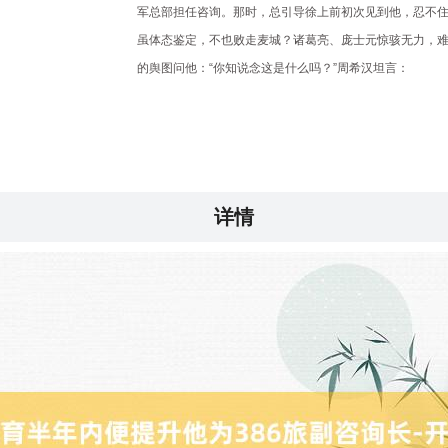
军总部担任咨询。那时，总引导徐上前初次见到他，忍不住
虽体态鉴定，不也败走麦城？诸葛亮、庞士元惊骇无力，难
的舆图问他：“你知说念这是什么吗？”周希汉坦言：
详情