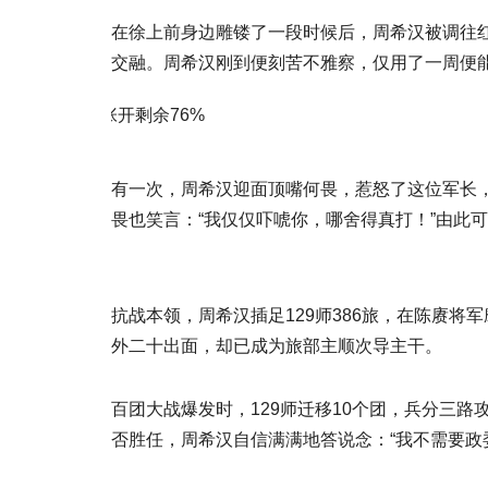
在徐上前身边雕镂了一段时候后，周希汉被调往
交融。周希汉刚到便刻苦不雅察，仅用了一周便能
张开剩余76%
有一次，周希汉迎面顶嘴何畏，惹怒了这位军长
畏也笑言：“我仅仅吓唬你，哪舍得真打！”由此
抗战本领，周希汉插足129师386旅，在陈赓
外二十出面，却已成为旅部主顺次导主干。
百团大战爆发时，129师迁移10个团，兵分三
否胜任，周希汉自信满满地答说念：“我不需要政