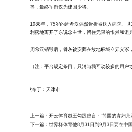
等，最终军衔仅为建国少将。
1988年，75岁的周希汉偶然骨折被送入病院
利落地离开了东说念主世，留住无限的怅然和诅
周希汉销毁后，骨灰被安葬在故地麻城立异义冢
（注：平台规定条目，只消与我互动较多的用户才
发布于：天津市
上一篇：
开云体育越王勾践曾言：“简国的寡妇荒淫-
下一篇：
世界杯体育他8月31日到9月3日要在中国