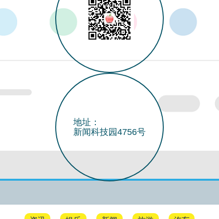
地址：
新闻科技园4756号