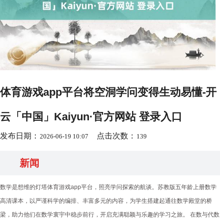
体育游戏app平台将空洞学问变得生动易懂-开
云「中国」Kaiyun·官方网站 登录入口
发布日期：
点击次数：
2026-06-19 10:07
139
新闻
数学是想维的灯塔体育游戏app平台，照亮学问探索的航谈。苏教版五年龄上册数学
高清课本，以严谨科学的编排、丰富多元的内容，为学生搭建起通往数学殿堂的桥
梁，助力他们在数学寰宇中稳步前行，开启充满聪颖与乐趣的学习之旅。 在数与代数