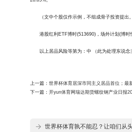
（文中个股仅作示例，不组成骨子投资提出。
港股红利ETF博时(513690)，场外计划(博时恒
以上居品风险等第为：中 （此为处理东说念主评级
上一篇：
世界杯体育居深市同主义居品首位；最新鸿沟
下一篇：
开yun体育网瑞达期货螺纹钢产业日报2025
世界杯体育孰不能忍？让咱们从头