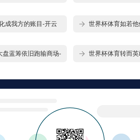
·官方网站 登录入口
云「中国」Kaiyu
化成我方的账目-开云
世界杯体育如若他们
入口
官方网站 登录入
的大盘蓝筹依旧跑输商场-
世界杯体育转而英
登录入口
「中国」Kaiyun