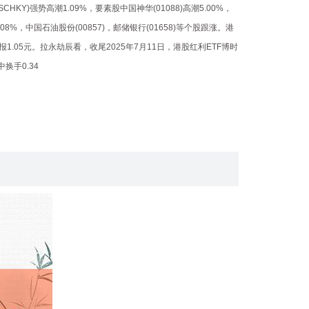
CHKY)强势高潮1.09%，要素股中国神华(01088)高潮5.00%，
2.08%，中国石油股份(00857)，邮储银行(01658)等个股跟涨。港
新价报1.05元。拉永劫辰看，收尾2025年7月11日，港股红利ETF博时
换手0.34