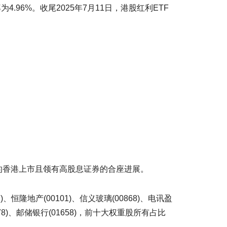
.96%。收尾2025年7月11日，港股红利ETF
。
的香港上市且领有高股息证券的合座进展。
隆地产(00101)、信义玻璃(00868)、电讯盈
1378)、邮储银行(01658)，前十大权重股所有占比