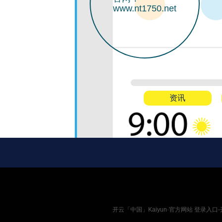
www.nt1750.net
资讯
开云「中国」Kaiyun·官方网站 登录入口-