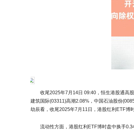
收尾2025年7月14日 09:40，恒生港股通高股息率
建筑国际(03311)高潮2.08%，中国石油股份(00
劫辰看，收尾2025年7月11日，港股红利ETF博时
流动性方面，港股红利ETF博时盘中换手0.34%