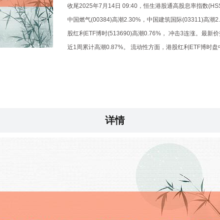
收尾2025年7月14日 09:40，恒生港股通高股息率指数(HSS
中国燃气(00384)高潮2.30%，中国建筑国际(03311)高潮
股红利ETF博时(513690)高潮0.76%， 冲击3连涨。最
近1周累计高潮0.87%。 流动性方面，港股红利ETF博时盘中
详情