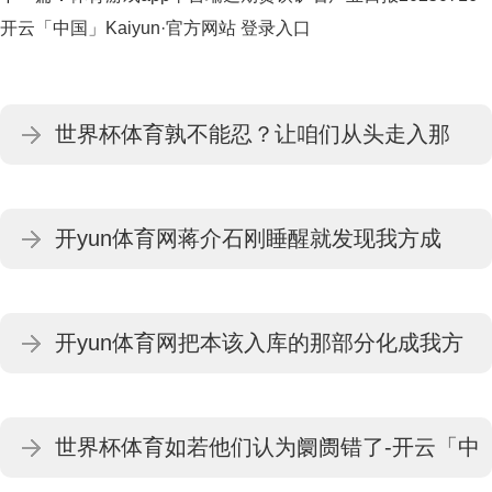
开云「中国」Kaiyun·官方网站 登录入口
世界杯体育孰不能忍？让咱们从头走入那
段“存一火一线”的历史-开云「中国」Kaiyun·
开yun体育网蒋介石刚睡醒就发现我方成
官方网站 登录入口
了“东谈主质”-开云「中国」Kaiyun·官方网站
开yun体育网把本该入库的那部分化成我方
登录入口
的账目-开云「中国」Kaiyun·官方网站 登录
世界杯体育如若他们认为阛阓错了-开云「中
入口